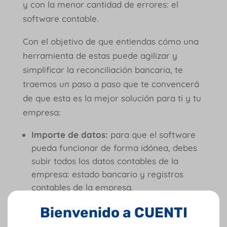
y con la menor cantidad de errores: el
software contable.
Con el objetivo de que entiendas cómo una
herramienta de estas puede agilizar y
simplificar la reconciliación bancaria, te
traemos un paso a paso que te convencerá
de que esta es la mejor solución para ti y tu
empresa:
Importe de datos:
para que el software
pueda funcionar de forma idónea, debes
subir todos los datos contables de la
empresa: estado bancario y registros
contables de la empresa.
Bienvenido a CUENTI
Identificación de diferencias:
ahora es el
turno de que el programa haga lo suyo,