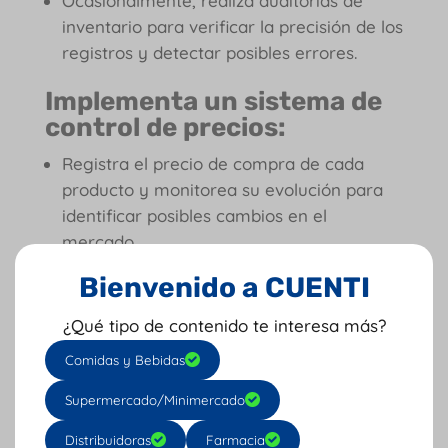
Ocasionalmente, realiza auditorías de
inventario para verificar la precisión de los
registros y detectar posibles errores.
Implementa un sistema de
control de precios:
Registra el precio de compra de cada
producto y monitorea su evolución para
identificar posibles cambios en el
mercado.
Esto te permitirá calcular el costo exacto
Bienvenido a CUENTI
de cada bebida y tomar decisiones
informadas sobre los precios de venta.
¿Qué tipo de contenido te interesa más?
Puedes utilizar una hoja de cálculo o un
Comidas y Bebidas
software de gestión de inventario para
llevar un registro actualizado de los
Supermercado/Minimercado
precios.
Distribuidoras
Farmacia