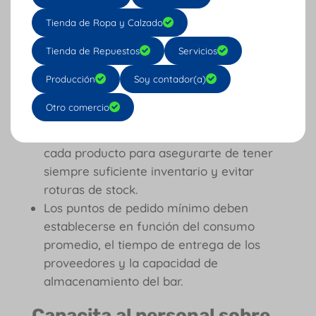
Utiliza el sistema FIFO para asegurar que
los productos más antiguos se utilicen
Tienda de Ropa y Calzado
primero, evitando que lleguen a su fecha
Tienda de Repuestos
Servicios
de caducidad y reduciendo el desperdicio.
Producción
Soy contador(a)
Establece puntos de pedido
mínimo:
Otro comercio
Define niveles mínimos de stock para
cada producto para asegurarte de tener
siempre suficiente inventario y evitar
roturas de stock.
Los puntos de pedido mínimo deben
establecerse en función del consumo
promedio, el tiempo de entrega de los
proveedores y la capacidad de
almacenamiento del bar.
Capacita al personal sobre