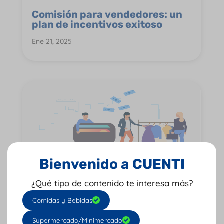
Comisión para vendedores: un
plan de incentivos exitoso
Ene 21, 2025
Bienvenido a CUENTI
Experiencia de Compra:
¿Qué tipo de contenido te interesa más?
software POS para almacén de
ropa
Comidas y Bebidas
Feb 12, 2024
Supermercado/Minimercado