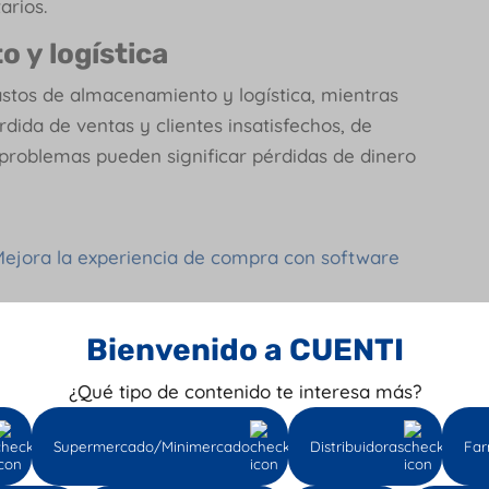
arios.
 y logística
stos de almacenamiento y logística, mientras
dida de ventas y clientes insatisfechos, de
 problemas pueden significar pérdidas de dinero
ejora la experiencia de compra con software
Bienvenido a CUENTI
tario para e-commerce con
¿Qué tipo de contenido te interesa más?
terior, la sincronización en tiempo real del
Supermercado/Minimercado
Distribuidoras
Far
ental para evitar problemas de stock y