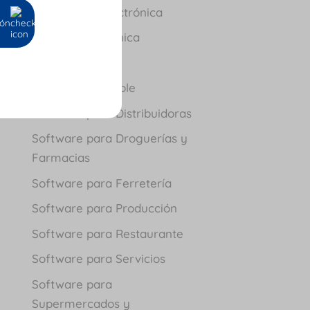
Facturación Electrónica
ión
Nómina Electrónica
Novedades
Software Contable
Software para Distribuidoras
Software para Droguerías y
Farmacias
Software para Ferretería
Software para Producción
Software para Restaurante
Software para Servicios
Software para
Supermercados y