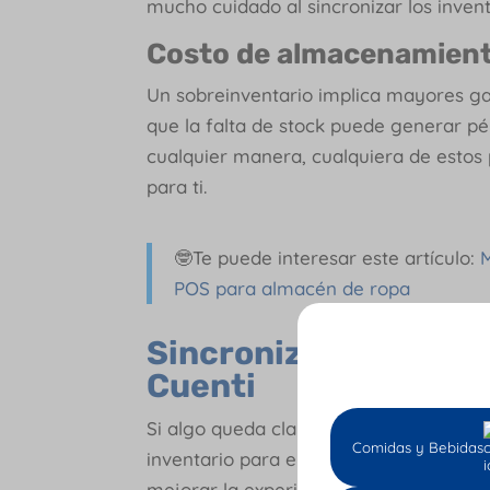
mucho cuidado al sincronizar los invent
Costo de almacenamiento
Un sobreinventario implica mayores ga
que la falta de stock puede generar pér
cualquier manera, cualquiera de estos
para ti.
🤓Te puede interesar este artículo:
M
POS para almacén de ropa
Sincroniza tu inven
Cuenti
Si algo queda claro de la explicación an
Comidas y Bebidas
inventario para e-commerce es fundam
mejorar la experiencia del cliente.