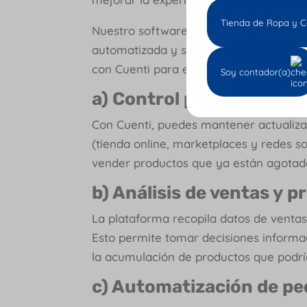
Tienda de Ropa y C
Nuestro software es una solución que 
automatizada y sincronizada, estas son
con Cuenti para el manejo de tu tienda
Soy contador(a)
a) Control preciso del s
Con Cuenti, puedes mantener actualizad
(tienda online, marketplaces y redes so
vender productos que ya están agotado
b) Análisis de ventas y 
La plataforma recopila datos de ventas
Esto permite tomar decisiones informa
la acumulación de productos que podrí
c) Automatización de pe