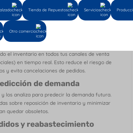
alzado
Tienda de Repuestos
Servicios
Producc
te permite gestionar inventarios de manera
 tres de las ventajas que te podemos ofrecer
 online:
Otro comercio
tock en múltiples canales
o el inventario en todos tus canales de venta
ciales) en tiempo real. Esto reduce el riesgo de
s y evita cancelaciones de pedidos.
predicción de demanda
 y los analiza para predecir la demanda futura.
das sobre reposición de inventario y minimizar
an quedar obsoletos.
didos y reabastecimiento