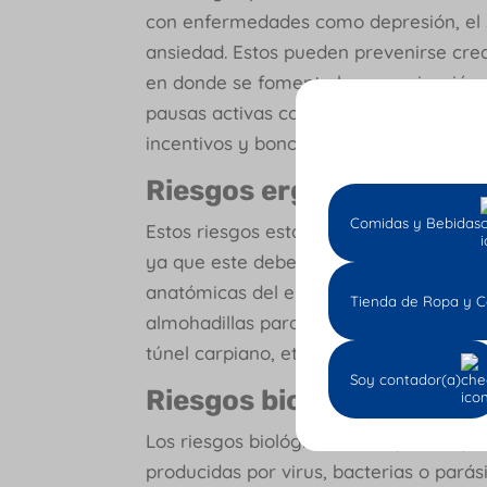
con enfermedades como depresión, el 
ansiedad. Estos pueden prevenirse cre
en donde se fomente la comunicación y
pausas activas constantes, repartir ad
incentivos y bonos que animen al traba
Riesgos ergonómicos
Comidas y Bebidas
Estos riesgos están muy relacionados c
ya que este debe estar acondicionado d
anatómicas del empleado. Objetos como
Tienda de Ropa y C
almohadillas para mouse, prevendrán
túnel carpiano, etc.
Soy contador(a)
Riesgos biológicos
Los riesgos biológicos son aquellos q
producidas por virus, bacterias o pará