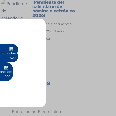
¡Pendiente del
calendario de
nómina electrónica
2026!
por
Oriana María Acosta
|
Dic 21, 2025
|
Nómina
Electrónica
macia
ión
Todas las
Categorías
Contador
Empresas
Facturación Electrónica