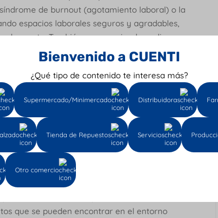
síndrome de burnout (agotamiento laboral) o la
ando espacios laborales seguros y agradables,
 el respeto. También se recomienda realizar
ecuadamente las cargas laborales y tener
Bienvenido a CUENTI
jador.
¿Qué tipo de contenido te interesa más?
Supermercado/Minimercado
Distribuidoras
Far
on el puesto de trabajo que ocupa el personal,
e acuerdo con las características fisiológicas y
 sillas ergonómicas, descansa pies o
alzado
Tienda de Repuestos
Servicios
Producc
 enfermedades como lumbagos, síndrome del
Otro comercio
ue pueden causarle al empleado enfermedades
sitos que se pueden encontrar en el entorno