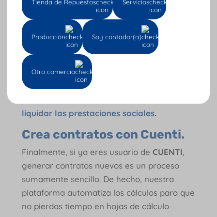
Tienda de Repuestos
Servicios
Cesantías:
Corresponden a un mes de
salario que debes consignar al fondo de
Producción
Soy contador(a)
cesantías.
Si quieres aprender en detalle cómo se
Otro comercio
debe liquidar la prima, las cesantías y las
vacaciones, consulta la entrada
cómo
liquidar las prestaciones sociales
.
Crea contratos con Cuenti.
Finalmente, si ya eres usuario de
CUENTI
,
generar contratos nuevos es un proceso
sumamente sencillo. De hecho, nuestra
plataforma automatiza los cálculos para que
no pierdas tiempo en hojas de cálculo