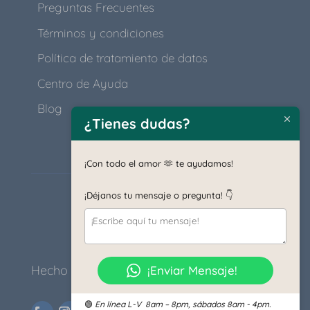
Preguntas Frecuentes
Términos y condiciones
Política de tratamiento de datos
Centro de Ayuda
Blog
¿Tienes dudas?
¡Con todo el amor 🫶 te ayudamos!
¡Déjanos tu mensaje o pregunta! 👇
Hecho para Latinoamérica con ♥
¡Enviar Mensaje!
🟢
En línea L
-V 8am – 8pm, sábados 8am - 4pm.