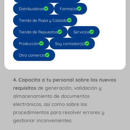
contabilidad
para automatizar la
Distribuidoras
Farmacia
importación y el procesamiento de estos
Tienda de Ropa y Calzado
documentos electrónicos.
Tienda de Repuestos
Servicios
3. Implementa un sistema de
almacenamiento seguro
con opción de
Producción
Soy contador(a)
almacenamiento en la nube, o un servidor
Otro comercio
local con las medidas de seguridad
adecuadas.
4. Capacita a tu personal sobre los nuevos
requisitos
de generación, validación y
almacenamiento de documentos
electrónicos, así como sobre los
procedimientos para resolver errores y
gestionar inconvenientes.