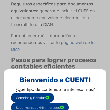
Requisitos específicos para documentos
equivalentes:
generar e incluir el CUFE en
el documento equivalente electrónico y
transmitirlo a la DIAN.
Para obtener más información te
recomendamos visitar la
página web de la
DIAN.
Pasos para lograr procesos
contables eficientes
1. Automatiza la generación de códigos
Bienvenido a CUENTI
CUFE y CUFE
utilizando un software de
¿Qué tipo de contenido te interesa más?
facturación electrónica que automatice la
generación de estos códigos.
Comidas y Bebidas
2. Integra CUFE y CUFE con tu sistema de
Supermercado/Minimercado