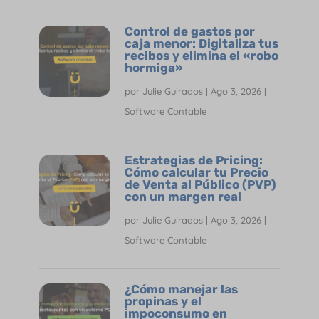
Control de gastos por
caja menor: Digitaliza tus
recibos y elimina el «robo
hormiga»
por
Julie Guirados
|
Ago 3, 2026
|
Software Contable
Estrategias de Pricing:
Cómo calcular tu Precio
de Venta al Público (PVP)
con un margen real
por
Julie Guirados
|
Ago 3, 2026
|
Software Contable
¿Cómo manejar las
propinas y el
impoconsumo en