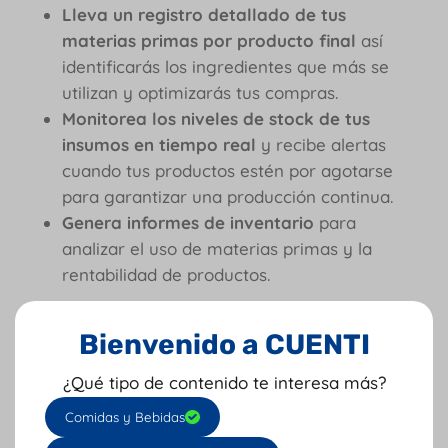
Lleva un registro detallado de tus
materias primas por producto final
así
identificarás los ingredientes que más se
utilizan y optimizarás tus compras.
Monitorea los niveles de stock de tus
insumos en tiempo real
y recibe alertas
cuando tus productos estén por agotarse
para garantizar una producción continua.
Genera informes de inventario
para
analizar el uso de materias primas y la
rentabilidad de productos.
Registra los desperdicios de insumos
por
Bienvenido a CUENTI
producto final y por tipo de insumo, para
identificar las áreas donde se genera
¿Qué tipo de contenido te interesa más?
mayor desperdicio y tomar correcciones.
Comidas y Bebidas
Analiza las causas de los desperdicios