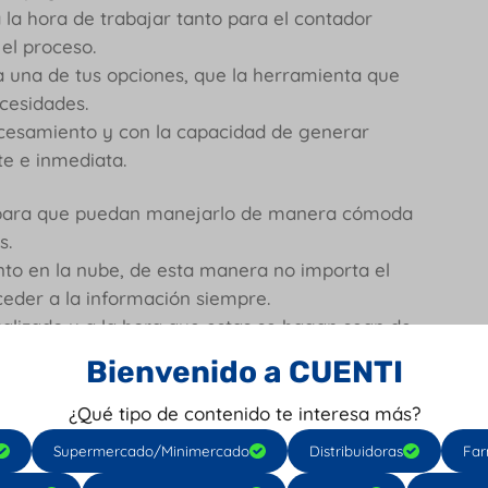
 la hora de trabajar tanto para el contador
 el proceso.
 una de tus opciones, que la herramienta que
necesidades.
rocesamiento y con la capacidad de generar
nte e inmediata.
, para que puedan manejarlo de manera cómoda
os.
o en la nube, de esta manera no importa el
cceder a la información siempre.
lizado y a la hora que estas se hagan sean de
tu trabajo.
Bienvenido a CUENTI
cer contigo y no tener que estar cada tanto
¿Qué tipo de contenido te interesa más?
Supermercado/Minimercado
Distribuidoras
Far
nes más importantes al tomar en cuenta a la