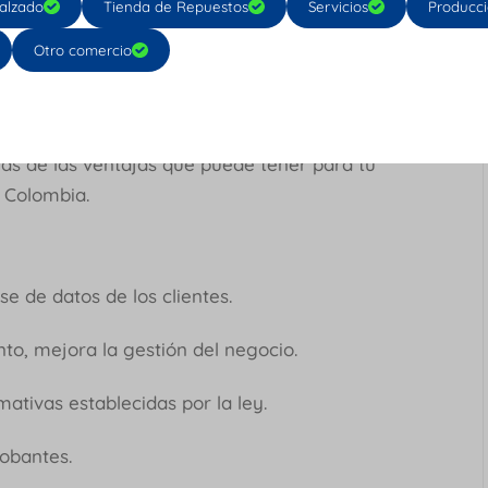
ilidad para pequeñas empresas, de igual
alzado
Tienda de Repuestos
Servicios
Producc
rencias del proveedor que elijas.
Otro comercio
wares Contables en
as de las ventajas que puede tener para tu
n Colombia.
ase de datos de los clientes.
anto, mejora la gestión del negocio.
mativas establecidas por la ley.
probantes.