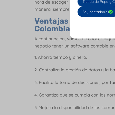
hora de escoger un software de contab
Tienda de Ropa y C
manera, siempre consulta y busca refe
Soy contador(a)
Ventajas de los Soft
Colombia.
A continuación, vamos a conocer algun
negocio tener un software contable e
Ahorra tiempo y dinero.
Centraliza la gestión de datos y la b
Facilita la toma de decisiones, por t
Garantiza que se cumpla con las nor
Mejora la disponibilidad de los com