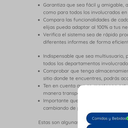
Garantiza que sea fácil y amigable, a
como para todos los involucrados en
Compara las funcionalidades de cada
elijas pueda adaptar al 100% a tus 
Verifica el sistema sea de rápido p
diferentes informes de forma eficie
Indispensable que sea multiusuario
todos los departamentos involucrad
Comprobar que tenga almacenamient
sitio donde te encuentres, podrás a
Ten en cuenta que se mantenga actua
manera transparente sin interrumpir 
Importante que el sistema pueda cre
cambiando de proveedor.
Comidas y Bebidas
Estas son algunas de las consideracio