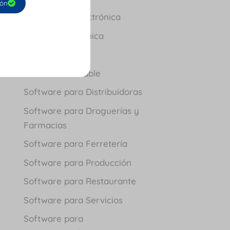
ión
Facturación Electrónica
Nómina Electrónica
Novedades
Software Contable
Software para Distribuidoras
Software para Droguerías y
Farmacias
Software para Ferretería
Software para Producción
Software para Restaurante
Software para Servicios
Software para