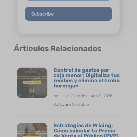
Subscribe
Árticulos Relacionados
Control de gastos por
caja menor: Digitaliza tus
recibos y elimina el «robo
hormiga»
por
Julie Guirados
|
Ago 3, 2026
|
Software Contable
Estrategias de Pricing:
Cómo calcular tu Precio
de Venta al Público (PVP)