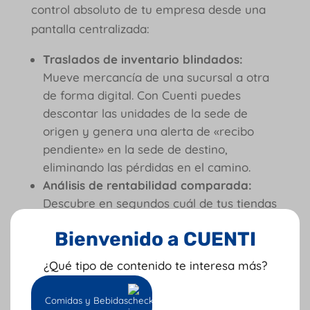
control absoluto de tu empresa desde una
pantalla centralizada:
Traslados de inventario blindados:
Mueve mercancía de una sucursal a otra
de forma digital. Con Cuenti puedes
descontar las unidades de la sede de
origen y genera una alerta de «recibo
pendiente» en la sede de destino,
eliminando las pérdidas en el camino.
Análisis de rentabilidad comparada:
Descubre en segundos cuál de tus tiendas
es la más rentable, cuál tiene los costos
Bienvenido a CUENTI
operativos más altos y qué vendedor está
liderando las comisiones del mes.
¿Qué tipo de contenido te interesa más?
Alertas de reabastecimiento inteligente:
Configura stocks mínimos por sucursal. Si
Comidas y Bebidas