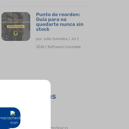
Punto de reorden:
Guía para no
quedarte nunca sin
stock
por
Julie Guirados
|
Jul 1,
2026
|
Software Contable
Todas las
Categorías
Contador
Empresas
macia
Facturación Electrónica