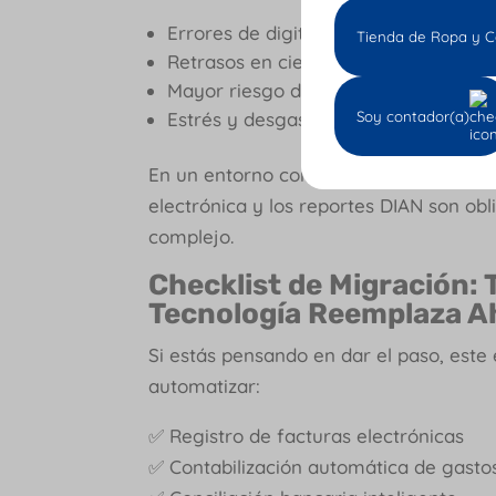
Errores de digitación que generan in
Tienda de Ropa y C
Retrasos en cierres contables mensu
Mayor riesgo de sanciones tributaria
Estrés y desgaste del equipo contabl
Soy contador(a)
En un entorno como el colombiano, don
electrónica y los reportes DIAN son ob
complejo.
Checklist de Migración: 
Tecnología Reemplaza A
Si estás pensando en dar el paso, este 
automatizar:
✅ Registro de facturas electrónicas
✅ Contabilización automática de gasto