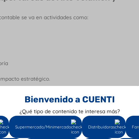
contable se va en actividades como:
oría
impacto estratégico.
odrían usarse para analizar indicadores,
Bienvenido a CUENTI
iente.
¿Qué tipo de contenido te interesa más?
ar: Errores, Retrasos y
Supermercado/Minimercado
Distribuidoras
Far
 efectos se sienten rápido: