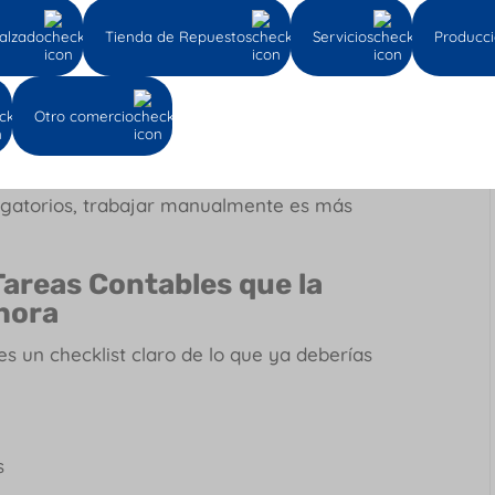
consistencias
alzado
Tienda de Repuestos
Servicios
Producc
ales
s
e
Otro comercio
de la facturación electrónica, la nómina
ligatorios, trabajar manualmente es más
Tareas Contables que la
hora
es un checklist claro de lo que ya deberías
s