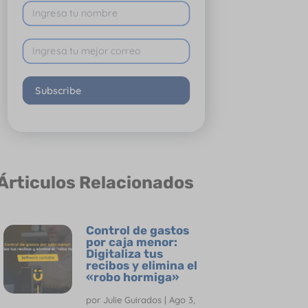
Subscribe
Árticulos Relacionados
Control de gastos
por caja menor:
Digitaliza tus
recibos y elimina el
«robo hormiga»
por
Julie Guirados
|
Ago 3,