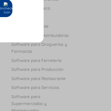
Nómina Electrónica
ión
Novedades
Software Contable
Software para Distribuidoras
Software para Droguerías y
Farmacias
Software para Ferretería
Software para Producción
Software para Restaurante
Software para Servicios
Software para
Supermercados y
Minimercados