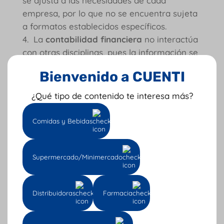
se ajusta a las necesidades de cada
empresa, por lo que no se encuentra sujeta
a formatos establecidos específicos.
La
contabilidad financiera
no interactúa
con otras disciplinas, pues la información se
genera por los sistemas contables, bien
Bienvenido a CUENTI
sean manuales o electrónicos; por otro lado,
la contabilidad administrativa se relaciona
¿Qué tipo de contenido te interesa más?
con estadística, economía y matemáticas.
Comidas y Bebidas
🤓Sigue este tip emprendedor ➡️
¿cómo
optimizar el flujo de caja de tu PyME?
Supermercado/Minimercado
Cuenti y otras herramientas
para la contabilidad
Distribuidoras
Farmacia
financiera de tu empresa