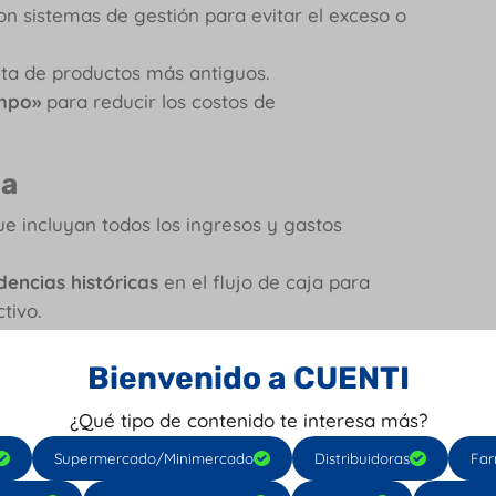
n sistemas de gestión para evitar el exceso o
nta de productos más antiguos.
empo»
para reducir los costos de
ja
e incluyan todos los ingresos y gastos
dencias históricas
en el flujo de caja para
tivo.
nciero,
como el software especializado de
ujo de caja.
Bienvenido a CUENTI
¿Qué tipo de contenido te interesa más?
 empresa bajo control?
, este es otro tip
Supermercado/Minimercado
Distribuidoras
Far
e caja estable 🤓