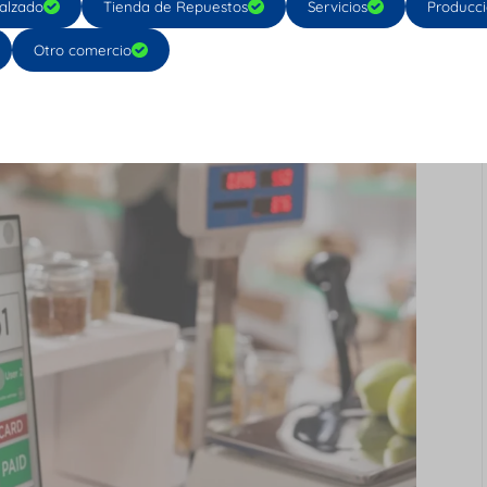
alzado
Tienda de Repuestos
Servicios
Producc
o de caja en el
Otro comercio
mpresa?