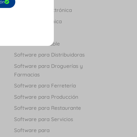
ión
Facturación Electrónica
Nómina Electrónica
Novedades
Software Contable
Software para Distribuidoras
Software para Droguerías y
Farmacias
Software para Ferretería
Software para Producción
Software para Restaurante
Software para Servicios
Software para