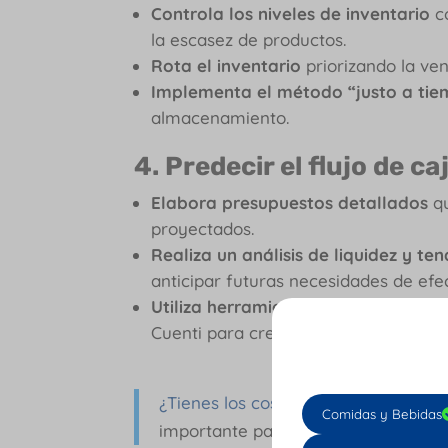
Controla los niveles de inventario
co
la escasez de productos.
Rota el inventario
priorizando la ve
Implementa el método “justo a ti
almacenamiento.
4. Predecir el flujo de ca
Elabora presupuestos detallados
qu
proyectados.
Realiza un análisis de liquidez y ten
anticipar futuras necesidades de efec
Utiliza herramientas de análisis fina
Cuenti para crear proyecciones de fl
¿Tienes los costos operativos de tu
Comidas y Bebidas
importante para mantener el flujo d