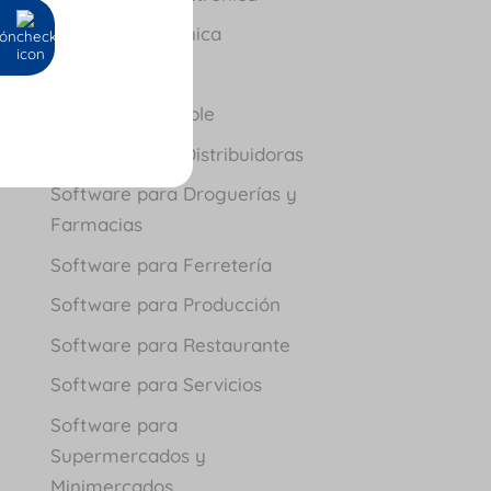
Nómina Electrónica
ión
Novedades
Software Contable
Software para Distribuidoras
Software para Droguerías y
Farmacias
Software para Ferretería
Software para Producción
Software para Restaurante
Software para Servicios
Software para
Supermercados y
Minimercados