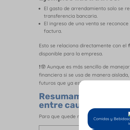
El gasto de arrendamiento solo se re
transferencia bancaria.
El ingreso de una venta se reconoce 
factura.
Esto se relaciona directamente con el
disponible para la empresa.
❗🤓 Aunque es más sencillo de manejar,
financiera si se usa de manera aislada,
futuros que ya están causados.
Resumamos: ¿cuáles s
entre causación vs. 
Para que quede más claro, revisemos la
Comidas y Bebidas