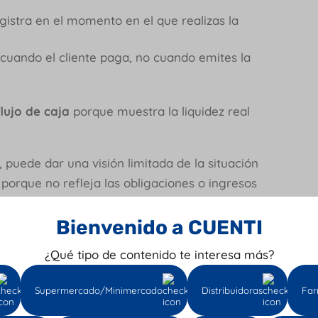
gistra en el momento en el que realizas la
cuando el cliente paga, no cuando emites la
flujo de caja
porque muestra la liquidez real
 puede dar una visión limitada de la situación
 porque no refleja las obligaciones o ingresos
Bienvenido a CUENTI
on las diferencias clave
pago?
¿Qué tipo de contenido te interesa más?
s diferencias principales:
Supermercado/Minimercado
Distribuidoras
Far