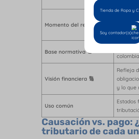
Causaci
Tienda de Ropa y C
Cuando o
Momento del registro ✍️
transacci
Soy contador(a)
si se pag
NIIF y n
Base normativa 📄
colombia
Refleja 
Visión financiera 🔢
obligaci
y lo que
Estados 
Uso común
tributaci
Causación vs. pago: 
tributario de cada u