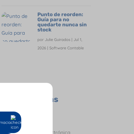
Punto de reorden:
Guía para no
quedarte nunca sin
stock
por
Julie Guirados
|
Jul 1,
2026
|
Software Contable
Todas las
Categorías
Contador
Empresas
macia
Facturación Electrónica