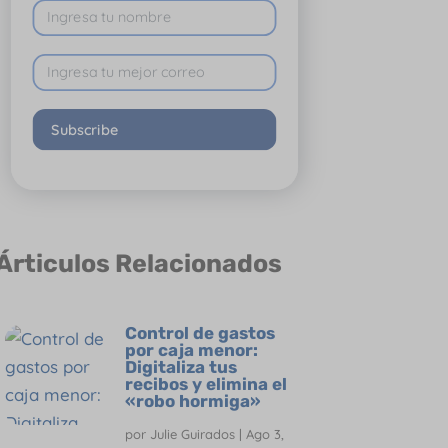
Subscribe
Árticulos Relacionados
Control de gastos
por caja menor:
Digitaliza tus
recibos y elimina el
«robo hormiga»
por
Julie Guirados
|
Ago 3,