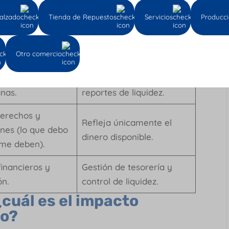
ón
Pago (principio de caja)
alzado
Tienda de Repuestos
Servicios
Producc
curre la
Cuando entra o sale el
ón, sin importar
dinero.
Otro comercio
ó aún o no.
ormas contables
Flujo de caja, útil para
nas.
reportes de liquidez.
derechos y
Refleja únicamente el
ones (lo que debo
dinero disponible.
 me deben).
financieros y
Gestión de tesorería y
ón.
control de liquidez.
¿cuál es el impacto
no?