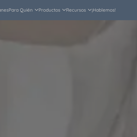
anes
Para Quién
Productos
Recursos
¡Hablemos!