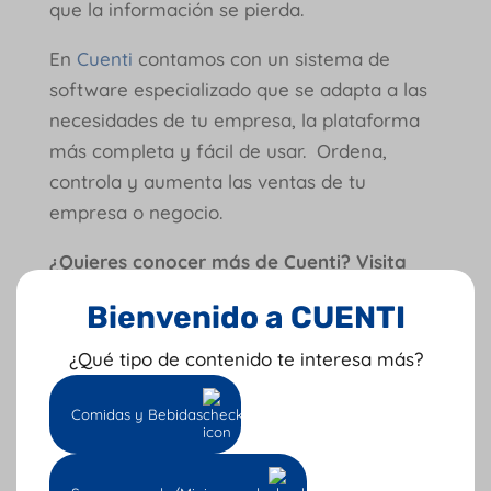
que la información se pierda.
En
Cuenti
contamos con un sistema de
software especializado que se adapta a las
necesidades de tu empresa, la plataforma
más completa y fácil de usar. Ordena,
controla y aumenta las ventas de tu
empresa o negocio.
¿Quieres conocer más de Cuenti? Visita
nuestras redes sociales
Facebook
|
Bienvenido a CUENTI
Instagram
|
YouTube
¿Qué tipo de contenido te interesa más?
Tu opinión nos importa: califica AQUÍ
Comidas y Bebidas
Escrito Por: Julie Guirados