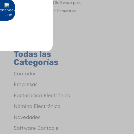
12, 2023
|
Software para
ión
Tienda de Repuestos
Todas las
Categorías
Contador
Empresas
Facturación Electrónica
Nómina Electrónica
Novedades
Software Contable