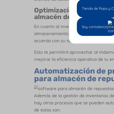
Tienda de Ropa y C
Optimización del almac
almacén de repuestos
En cuanto al inventario, esta tecnolog
Soy contador(a)
almacenamiento que hay, ya que sugie
acuerdo con su tamaño, rotación, dema
Esto te permitirá aprovechar al máximo
mejorar la eficiencia operativa de tu 
Automatización de p
para almacén de rep
Además de la gestión de inventarios de
hay otros procesos que se pueden auto
de estos son: