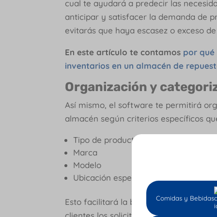
cual te ayudará a predecir las necesida
anticipar y satisfacer la demanda de 
evitarás que haya escasez o exceso de 
En este artículo te contamos
por qué 
inventarios en un almacén de repues
Organización y categori
Así mismo, el software te permitirá org
almacén según criterios específicos qu
Tipo de producto.
Marca
Modelo
Ubicación específica
Comidas y Bebidas
Esto facilitará la búsqueda y recupera
clientes los soliciten.