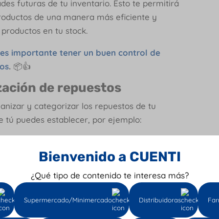
des futuras de tu inventario. Esto te permitirá
productos de una manera más eficiente y
productos en tu stock.
es importante tener un buen control de
tos
.
📦👍
zación de repuestos
anizar y categorizar los repuestos de tu
e tú puedes establecer, por ejemplo:
Bienvenido a CUENTI
¿Qué tipo de contenido te interesa más?
Supermercado/Minimercado
Distribuidoras
Far
ción de repuestos en el momento en el que los