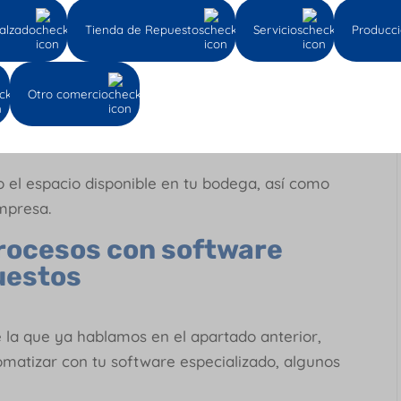
alzado
Tienda de Repuestos
Servicios
Producc
enamiento con software para
ía ayuda a maximizar el espacio de
Otro comercio
re ubicaciones óptimas para cada repuesto, de
nda, etc.
 el espacio disponible en tu bodega, así como
empresa.
rocesos con software
uestos
 la que ya hablamos en el apartado anterior,
matizar con tu software especializado, algunos