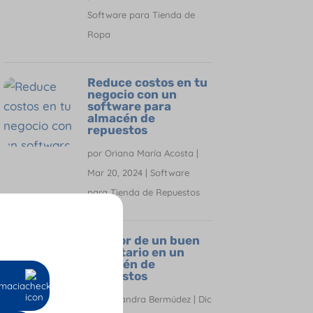
Software para Tienda de
Ropa
Reduce costos en tu
negocio con un
software para
almacén de
repuestos
por
Oriana María Acosta
|
Mar 20, 2024
|
Software
para Tienda de Repuestos
El valor de un buen
inventario en un
almacén de
repuestos
macia
por
Alejandra Bermúdez
|
Dic