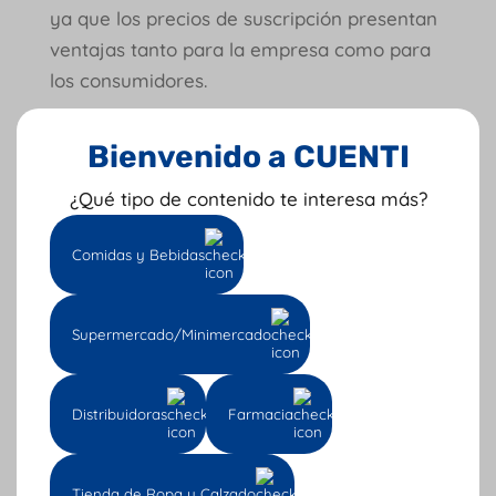
ya que los precios de suscripción presentan
ventajas tanto para la empresa como para
los consumidores.
Si quieres seguir conociendo sobre este
Bienvenido a CUENTI
tema te invitamos visitar nuestra
página
web
y seguirnos en
nuestras redes
¿Qué tipo de contenido te interesa más?
sociales
.
Comidas y Bebidas
Tu opinión nos importa: califica AQUÍ
Supermercado/Minimercado
Escrito Por: Julie Guirados
Distribuidoras
Farmacia
Tienda de Ropa y Calzado