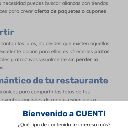
a necesidad puedes buscar alianzas con tiendas
lces para crear
oferta de paquetes o cupones
rtir
ntan los lujos, no olvides que existen aquellas
 excelente opción para ellos es ofrecerles
platos
bles y atractivos visualmente
sin perder la
os.
omántico de tu restaurante
ctrónicos para compartir las fotos de tus
,
eventos, opciones de menús especiales o
mucho para
mejorar la presencia y
Bienvenido a CUENTI
¿Qué tipo de contenido te interesa más?