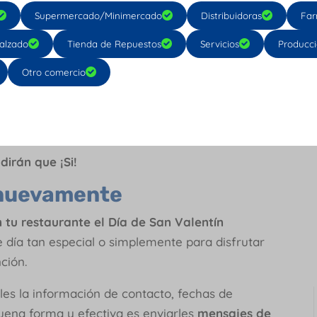
dos aprovecharán para
Supermercado/Minimercado
Distribuidoras
Far
alzado
Tienda de Repuestos
Servicios
Producc
a de San Valentín para proponer matrimonio
 de una forma especial este acontecimiento
Otro comercio
ara colocar el anillo, botella de vino o algún
ar
meseros de primera clase
que realicen una
.
dirán que ¡Si!
n nuevamente
 tu restaurante el Día de San Valentín
e día tan especial o simplemente para disfrutar
ción.
les la información de contacto, fechas de
ena forma y efectiva es enviarles
mensajes de