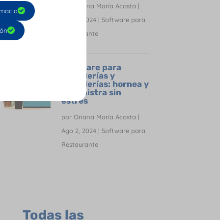
por
Oriana María Acosta
|
macia
Ago 2, 2024
|
Software para
ión
Restaurante
Software para
panaderías y
pastelerías: hornea y
administra sin
estrés
por
Oriana María Acosta
|
Ago 2, 2024
|
Software para
Restaurante
Todas las