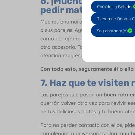
6. ¡Muchos enamora
Comidas y Bebidas
pedir matrimonio!
Tienda de Ropa y C
Muchos enamorados aprovechan el
Dí
a sus parejas. Ayuda a que se propicie
Soy contador(a)
como por ejemplo: ofrecer tus postres p
otro accesorio. También puedes facilit
atención muy especial y personalizada
Con todo esto, seguramente él o ella 
7. Haz que te visite
Las parejas que pasan un
buen rato en
querrán volver otra vez para revivir es
de tus deliciosos platos y tu buena aten
Para no perder contacto con ellos, píde
cumpleaños y aniversarios. Una muy bu