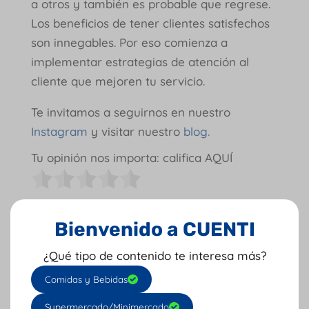
a otros y también es probable que regrese.
Los beneficios de tener clientes satisfechos
son innegables. Por eso comienza a
implementar estrategias de atención al
cliente que mejoren tu servicio.
Te invitamos a seguirnos en nuestro
Instagram
y visitar nuestro
blog.
Tu opinión nos importa: califica AQUÍ
Escrito Por: Julie Guirados
Bienvenido a CUENTI
¿Qué tipo de contenido te interesa más?
Comidas y Bebidas
Supermercado/Minimercado