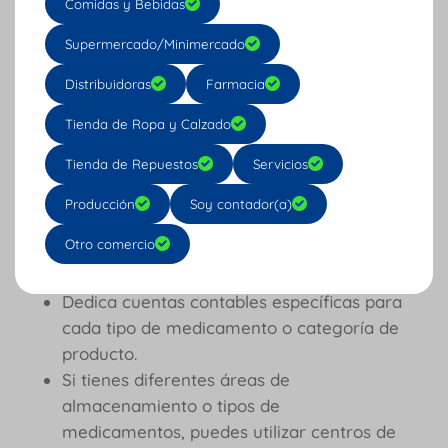
Comidas y Bebidas
software contable para tu empresa
o
Supermercado/Minimercado
date una vuelta por nuestro
blog
, hay
más artículos sobre gestión
Distribuidoras
Farmacia
farmacéutica en camino.
Tienda de Ropa y Calzado
Otras recomendaciones
Tienda de Repuestos
Servicios
para adaptar Cuenti a la
Producción
Soy contador(a)
recepción de
medicamentos de tu
Otro comercio
negocio:
Dedica cuentas contables específicas para
cada tipo de medicamento o categoría de
producto.
Si tienes diferentes áreas de
almacenamiento o tipos de
medicamentos, puedes utilizar centros de