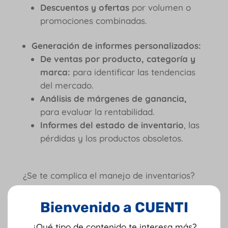
Descuentos y ofertas
por volumen o
promociones combinadas.
Generación de informes personalizados:
De ventas por producto, categoría y
marca:
para identificar las tendencias
del mercado.
Análisis de márgenes de ganancia,
para evaluar la rentabilidad.
Informes del estado de inventario
, las
pérdidas y los productos obsoletos.
¿Se te complica el manejo de inventarios?
Este artículo es para ti 🤓➡️
¿Cómo armar
estrategias de inventarios que maximicen la
Bienvenido a CUENTI
eficiencia?
¿Qué tipo de contenido te interesa más?