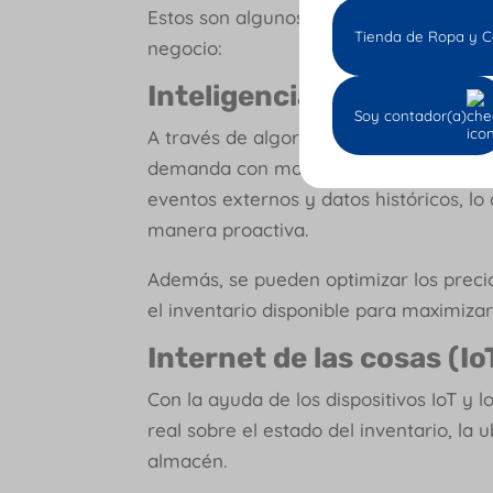
Estos son algunos de los avances tecn
Tienda de Ropa y C
negocio:
Inteligencia artificial y
Soy contador(a)
A través de algoritmos avanzados, est
demanda con mayor exactitud, analizan
eventos externos y datos históricos, lo
manera proactiva.
Además, se pueden optimizar los prec
el inventario disponible para maximizar 
Internet de las cosas (Io
Con la ayuda de los dispositivos IoT y 
real sobre el estado del inventario, la 
almacén.