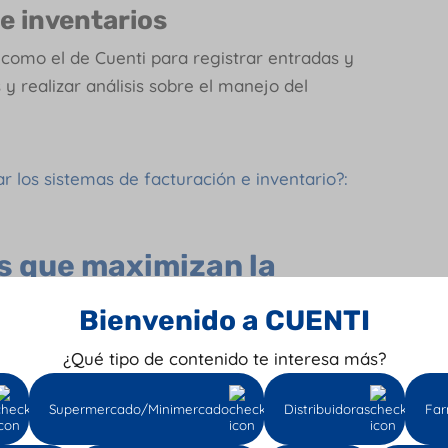
e inventarios
como el de Cuenti para registrar entradas y
 y realizar análisis sobre el manejo del
r los sistemas de facturación e inventario?:
s que maximizan la
rategias de inventarios
Bienvenido a CUENTI
en las herramientas digitales, la creación de
¿Qué tipo de contenido te interesa más?
da vez más fácil. Cuando las empresas deciden
os en sus operaciones, todo se mueve con más
Supermercado/Minimercado
Distribuidoras
Far