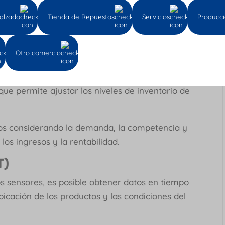
ológicos que puedes implementar en tu
alzado
Tienda de Repuestos
Servicios
Producc
 machine learning
Otro comercio
as herramientas han hecho posible predecir la
do factores como estacionalidad, tendencias,
 que permite ajustar los niveles de inventario de
ios considerando la demanda, la competencia y
los ingresos y la rentabilidad.
T)
los sensores, es posible obtener datos en tiempo
ubicación de los productos y las condiciones del