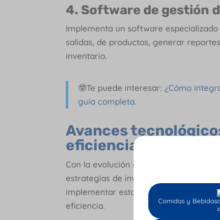
4. Software de gestión d
Implementa un software especializado 
salidas, de productos, generar reportes
inventario.
🤓Te puede interesar:
¿Cómo integra
guía completa
.
Avances tecnológico
eficiencia de las est
Con la evolución que vivimos día a día 
estrategias de inventarios se hace ca
implementar estos avances tecnológic
Comidas y Bebidas
eficiencia.