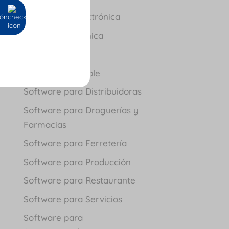
Facturación Electrónica
ión
Nómina Electrónica
Novedades
Software Contable
Software para Distribuidoras
Software para Droguerías y
Farmacias
Software para Ferretería
Software para Producción
Software para Restaurante
Software para Servicios
Software para