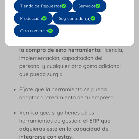
los procesos y flujos de trabajo de tu
Tienda de Repuestos
Servicios
empresa y cuáles son las funciones que
necesitarías que tuviera el ERP.
Producción
Soy contador(a)
Otro comercio
Establece un presupuesto en el que
consideres todos los costos asociados a
la compra de esta herramienta:
licencia,
implementación, capacitación del
personal y cualquier otro gasto adicional
que pueda surgir.
Fíjate que la herramienta se pueda
adaptar al crecimiento de tu empresa.
Verifica que, si ya tienes otras
herramientas de gestión,
el ERP que
adquieras esté en la capacidad de
integrarse con estas
.