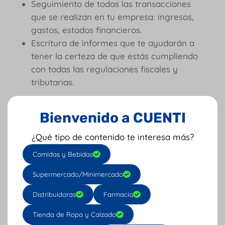
Seguimiento de todas las transacciones
que se realizan en tu empresa: ingresos,
gastos, estados financieros.
Escritura de informes que te ayudarán a
tener la certeza de que estás cumpliendo
con todas las regulaciones fiscales y
tributarias.
Cómo elegir el mejor ERP
Bienvenido a CUENTI
para PYMES
¿Qué tipo de contenido te interesa más?
Al momento de elegir un ERP para pymes
son muchísimos los aspectos que debes
Comidas y Bebidas
tener en cuenta, a continuación, te
Supermercado/Minimercado
hablaremos de algunos de los más
importantes:
Distribuidoras
Farmacia
Tienda de Ropa y Calzado
Identifica necesidades
: evalúa cuáles son