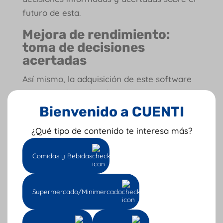
futuro de esta.
Mejora de rendimiento:
toma de decisiones
acertadas
Así mismo, la adquisición de este software
te permitirá que las decisiones que tomes
respecto al funcionamiento de tu empresa y
Bienvenido a CUENTI
su futuro sean las más acertadas respecto a
¿Qué tipo de contenido te interesa más?
procedimientos como los siguientes:
Realización de análisis financieros.
Comidas y Bebidas
Monitoreo de facturas.
Control de inventario.
Supermercado/Minimercado
Análisis de compras.
Pago de impuestos.