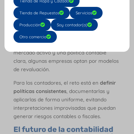
Tienda de Ropa y Calzado
¿Se deben reconocer valorizaciones?
¿Cómo se miden al cierre del periodo?
Tienda de Repuestos
Servicios
Producción
Soy contador(a)
Bajo NIIF, si se clasifican como intangibles,
generalmente se miden al
costo
, menos
Otro comercio
deterioro. Sin embargo, cuando existe un
mercado activo y una política contable
clara, algunas empresas optan por modelos
de revaluación.
Para los contadores, el reto está en
definir
políticas consistentes
, documentarlas y
aplicarlas de forma uniforme, evitando
interpretaciones improvisadas que puedan
generar riesgos contables o fiscales.
El futuro de la contabilidad