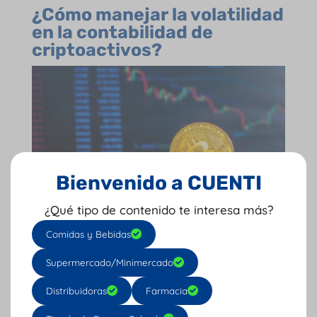
¿Cómo manejar la volatilidad
en la contabilidad de
criptoactivos?
Bienvenido a CUENTI
¿Qué tipo de contenido te interesa más?
La volatilidad es uno de los mayores
Comidas y Bebidas
desafíos de la contabilidad de criptoactivos.
Un activo puede cambiar de valor de forma
Supermercado/Minimercado
significativa en cuestión de horas, lo que
Distribuidoras
Farmacia
genera preguntas clave: