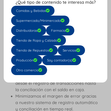
¿Qué tipo de contenido te interesa más?
te ofrece una solución práctica y eficiente
Comidas y Bebidas
para simplificar la administración de tu
negocio.
Supermercado/Minimercado
Con nuestra plataforma, podrás realizar
Distribuidoras
Farmacia
estos procesos de manera rápida y precisa,
Tienda de Ropa y Calzado
sin necesidad de hojas de cálculo ni muchos
cálculos manuales.
Tienda de Repuestos
Servicios
¿Por qué elegir Cuenti para
Producción
Soy contador(a)
tus arqueos de caja?
Otro comercio
Cuenti automatiza gran parte del proceso,
desde el registro de transacciones hasta
la conciliación con el saldo en caja.
Minimizamos el margen de error gracias
a nuestro sistema de registro automático
y conciliación en tiempo real.