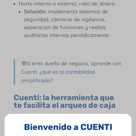
Hurto interno o externo, robo de dinero.
Solución:
Implementa sistemas de
seguridad, cámaras de vigilancia,
separación de funciones y realiza
auditorías internas periódicamente.
🤓Si eres dueño de negocio,
aprende con
Cuenti: ¿qué es la contabilidad
simplificada?
Cuenti: la herramienta que
te facilita el arqueo de caja
Lo mejor para los arqueos de caja y las
actividades contables de los negocios es
Bienvenido a CUENTI
contar con soluciones tecnológicas, y Cuenti