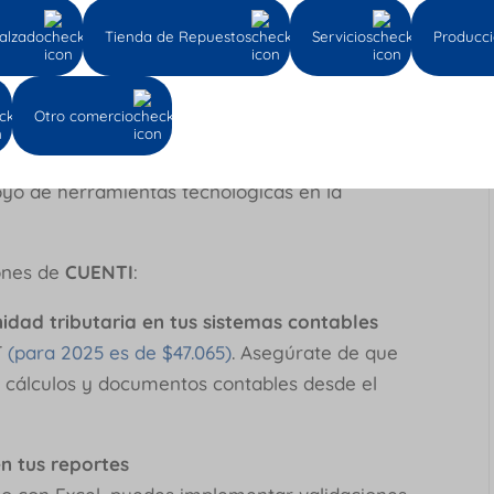
alzado
Tienda de Repuestos
Servicios
Producc
 en la gestión de UVT?
Otro comercio
 posible si procuras implementar prácticas
oyo de herramientas tecnológicas en la
ones de
CUENTI
:
nidad tributaria en tus sistemas contables
T
(para 2025 es de $47.065)
. Asegúrate de que
us cálculos y documentos contables desde el
en tus reportes