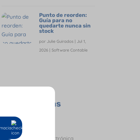
Punto de reorden:
Guía para no
quedarte nunca sin
stock
por
Julie Guirados
|
Jul 1,
2026
|
Software Contable
Todas las
Categorías
Contador
Empresas
macia
Facturación Electrónica