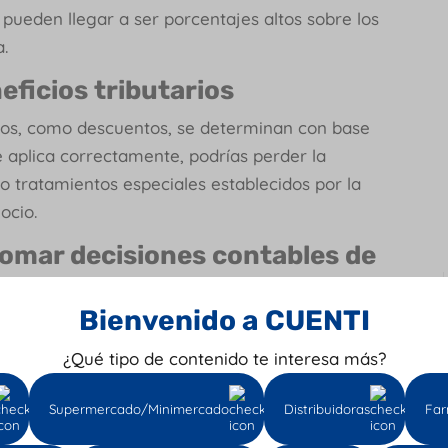
pueden llegar a ser porcentajes altos sobre los
.
eficios tributarios
rios, como descuentos, se determinan con base
se aplica correctamente, podrías perder la
 tratamientos especiales establecidos por la
ocio.
tomar decisiones contables de
Bienvenido a CUENTI
á bien calculada, los informes contables
 decisiones empresariales equivocadas, como
¿Qué tipo de contenido te interesa más?
nes para impuestos futuros.
Supermercado/Minimercado
Distribuidoras
Far
e
Tributación 101: ¿qué es el formato 2276 de