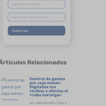
Subscribe
Árticulos Relacionados
Control de gastos
por caja menor:
Digitaliza tus
recibos y elimina el
«robo hormiga»
por
Julie Guirados
|
Ago 3,