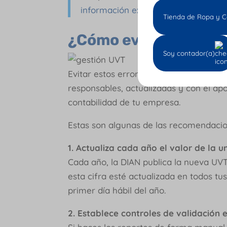
información exógena?
🤓📚
Tienda de Ropa y C
¿Cómo evitar errores
Soy contador(a)
Evitar estos errores es completamente
responsables, actualizadas y con el ap
contabilidad de tu empresa.
Estas son algunas de las recomendaci
1. Actualiza cada año el valor de la u
Cada año, la DIAN publica la nueva UV
esta cifra esté actualizada en todos t
primer día hábil del año.
2. Establece controles de validación 