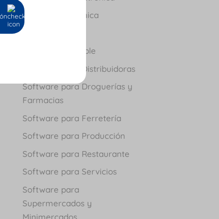
Nómina Electrónica
ión
Novedades
Software Contable
Software para Distribuidoras
Software para Droguerías y
Farmacias
Software para Ferretería
Software para Producción
Software para Restaurante
Software para Servicios
Software para
Supermercados y
Minimercados