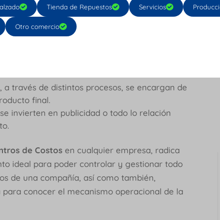
e Centro de costos.
alzado
Tienda de Repuestos
Servicios
Producc
que están directamente relacionados con la
Otro comercio
istran apoyo a otros centros de costos, con el
cientemente, por ejemplo: mantenimiento o
, a través de distintos procesos, se encargan de
roducto final.
se invierten en publicidad o todo lo relación
cto.
ntros de Costos
en cualquier empresa, radica
to ideal para poder controlar y gestionar todo
esos de una compañía, así como también,
a para conocer el mecanismo operacional de la