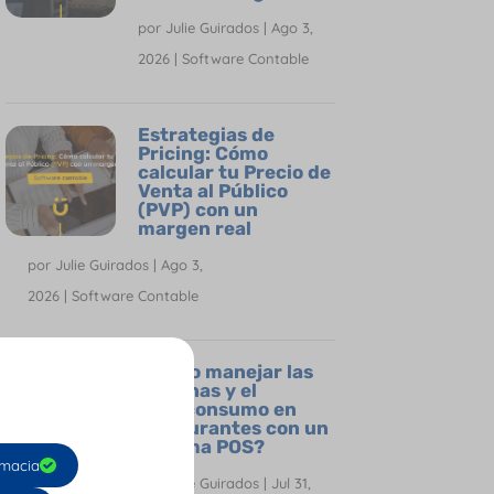
por
Julie Guirados
|
Ago 3,
2026
|
Software Contable
Estrategias de
Pricing: Cómo
calcular tu Precio de
Venta al Público
(PVP) con un
margen real
por
Julie Guirados
|
Ago 3,
2026
|
Software Contable
¿Cómo manejar las
propinas y el
impoconsumo en
restaurantes con un
sistema POS?
macia
por
Julie Guirados
|
Jul 31,