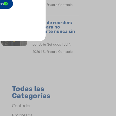
ión
2026
|
Software Contable
Punto de reorden:
Guía para no
quedarte nunca sin
stock
por
Julie Guirados
|
Jul 1,
2026
|
Software Contable
Todas las
Categorías
Contador
Empresas