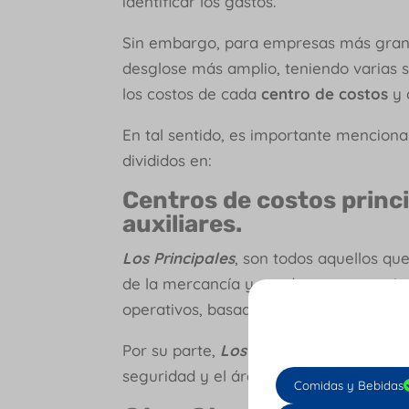
identificar los gastos.
Sin embargo, para empresas más grande
desglose más amplio, teniendo varias 
los costos de cada
centro de costos
y 
En tal sentido, es importante menciona
divididos en:
Centros de costos princ
auxiliares.
Los Principales
, son todos aquellos qu
de la mercancía y pueden ser operativo
operativos, basados en los costos de v
Por su parte,
Los Auxiliares
se caracter
seguridad y el área de sistemas, por 
Comidas y Bebidas