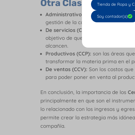
Otra Clasificación d
Tienda de Ropa y C
Administrativos (CCA):
Son aquellos 
Soy contador(a)
gestión de la compañía
De servicios (CCS):
son los que sumin
objetivo de que puedan trabajar efi
alcancen.
Productivos (CCP):
son las áreas que
transformar la materia prima en el p
De ventas (CCV):
Son los costos que 
para poder poner en venta al produ
En conclusión, la importancia de los
Ce
principalmente en que son el instrumen
lo relacionado con los ingresos y egr
permite crear la estrategia más idóne
compañía.