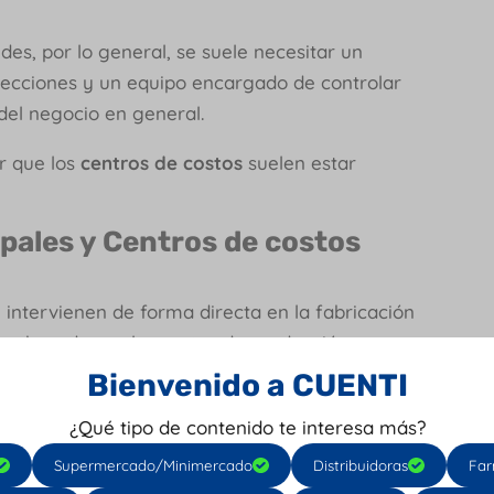
s, por lo general, se suele necesitar un
secciones y un equipo encargado de controlar
del negocio en general.
r que los
centros de costos
suelen estar
ipales y Centros de costos
e intervienen de forma directa en la fabricación
s, basados en los costos de producción; o no
entas.
Bienvenido a CUENTI
izan por ser costos indirectos, como la
¿Qué tipo de contenido te interesa más?
ejemplo.
Supermercado/Minimercado
Distribuidoras
Far