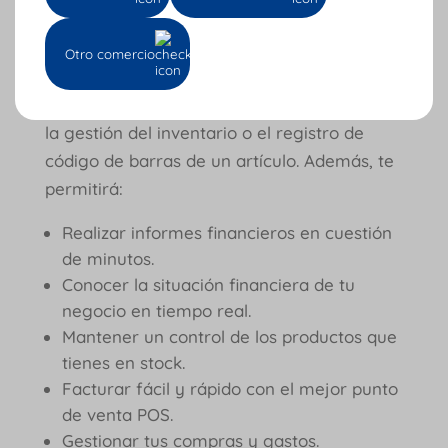
Esta herramienta te permitirá, de manera
automática, llevar a cabo y sin errores
Otro comercio
muchos de los procesos que te
mencionamos anteriormente, por ejemplo,
la gestión del inventario o el registro de
código de barras de un artículo. Además, te
permitirá:
Realizar informes financieros en cuestión
de minutos.
Conocer la situación financiera de tu
negocio en tiempo real.
Mantener un control de los productos que
tienes en stock.
Facturar fácil y rápido con el mejor punto
de venta POS.
Gestionar tus compras y gastos.