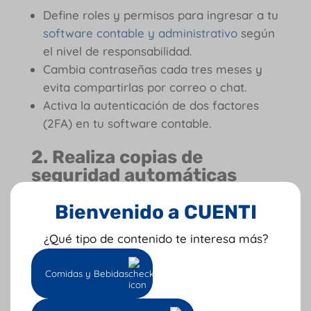
Define roles y permisos para ingresar a tu
software contable y administrativo
según
el nivel de responsabilidad.
Cambia contraseñas cada tres meses y
evita compartirlas por correo o chat.
Activa la autenticación de dos factores
(2FA) en tu software contable.
2. Realiza copias de
seguridad automáticas
Guarda tus respaldos en la nube o en
Bienvenido a CUENTI
servidores cifrados, no en dispositivos
¿Qué tipo de contenido te interesa más?
locales. Recuerda que con Cuenti puedes
automatizar los respaldos y mantenerlos en
Comidas y Bebidas
entornos seguros certificados.
3. Capacita a tu equipo