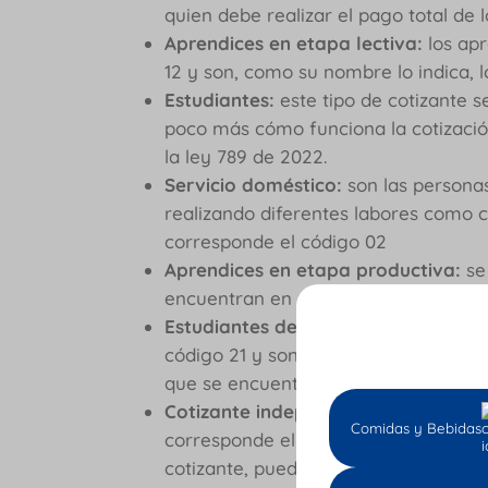
quien debe realizar el pago total de l
Aprendices en etapa lectiva:
los apr
12 y son, como su nombre lo indica, 
Estudiantes:
este tipo de cotizante se
poco más cómo funciona la cotización
la ley 789 de 2022.
Servicio doméstico:
son las personas
realizando diferentes labores como cu
corresponde el código 02
Aprendices en etapa productiva:
se 
encuentran en periodo de práctica. A 
Estudiantes de posgrado en salud:
código 21 y son, como su nombre lo in
que se encuentran en prácticas.
Cotizante independiente pago solo 
Comidas y Bebidas
corresponde el código 42. Si quiere
cotizante, puedes mirar el artículo 2 