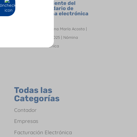
¡Pendiente del
ión
calendario de
nómina electrónica
2026!
por
Oriana María Acosta
|
Dic 21, 2025
|
Nómina
Electrónica
Todas las
Categorías
Contador
Empresas
Facturación Electrónica