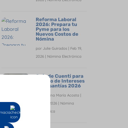
Reforma Laboral
2026: Prepara tu
Pyme para los
Nuevos Costos de
Nómina
por
Julie Guirados
|
Feb 19,
2026
|
Nómina Electrónica
Guía de Cuenti para
el Pago de Intereses
de Cesantías 2026
por
Oriana María Acosta
|
Ene 27, 2026
|
Nómina
Electrónica
macia