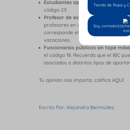
Estudiantes aportes solo riesgos la
Tienda de Ropa y C
código 23.
Profesor de establecimiento partic
profesores en instituciones educativa
Soy contador(a)
corresponde el código 22 y aplica s
vacaciones.
Funcionarios públicos sin tope má
el código 18. Recuerda que el IBC pu
asociados a distintos tipos de aportan
Tu opinión nos importa: califica AQUÍ
Escrito Por: Alejandra Bermúdez