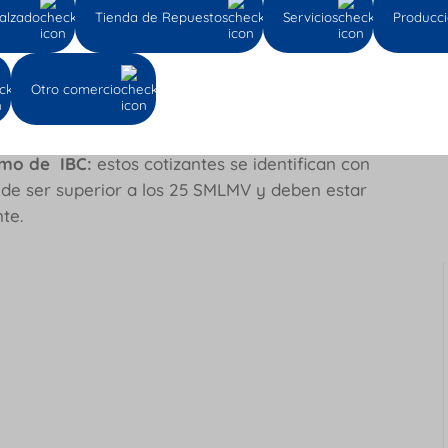
borales:
estos cotizantes se identifican con el
alzado
Tienda de Repuestos
Servicios
Producc
ular:
son cotizantes que trabajan como
s de carácter privado. A este tipo le
Otro comercio
olo cuando los docentes entran en período de
ximo de IBC:
estos cotizantes se identifican con
ede ser superior a los 25 SMLMV y deben estar
te.