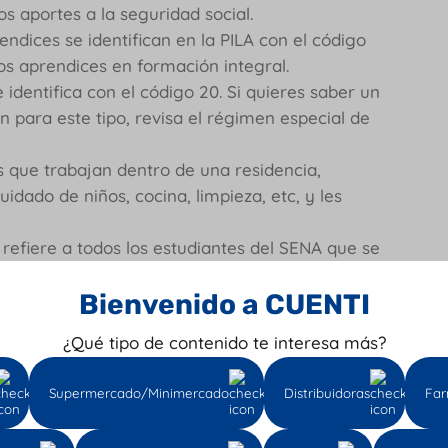
os aportes a la seguridad social.
endices se identifican en la PILA con el código
los aprendices en formación integral.
 identifica con el código 20. Si quieres saber un
 para este tipo, revisa el régimen especial de
 que trabajan dentro de una residencia,
idado de niños, cocina, limpieza, etc, y les
refiere a todos los estudiantes del SENA que se
estos cotizantes les corresponde el código 19.
Bienvenido a CUENTI
a este tipo de estudiantes les corresponde el
dica, todos los estudiantes del área de la salud
¿Qué tipo de contenido te interesa más?
salud:
son cotizantes de bajos ingresos y les
Supermercado/Minimercado
Distribuidoras
Far
s saber más sobre cómo funciona este tipo de
de la ley 1250 de 2018.