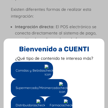
Existen diferentes formas de realizar esta
integración:
Integración directa:
El POS electrónico se
conecta directamente al sistema de pago,
permitiendo realizar cobros de forma
automática.
Bienvenido a CUENTI
Integración a través de un proveedor de
servicios de pago:
Algunos proveedores
¿Qué tipo de contenido te interesa más?
ofrecen soluciones que permiten integrar
el POS electrónico con diferentes sistemas
Comidas y Bebidas
de pago.
Integración a través de una API (Intefaz
Supermercado/Minimercado
de Programación de Aplicaciones):
Algunos sistemas ofrecen APIs que
permiten integrarlos con el POS
Distribuidoras
Farmacia