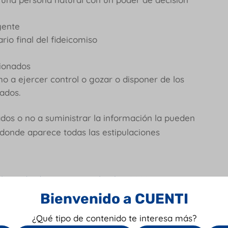
uyente
ario final del fideicomiso
cionados
o a ejercer control o gozar o disponer de los
ltados.
dos o no a suministrar la información la pueden
 donde aparece todas las estipulaciones
laración de Renta en Colombia 2022
Bienvenido a CUENTI
miento de Reporte del
¿Qué tipo de contenido te interesa más?