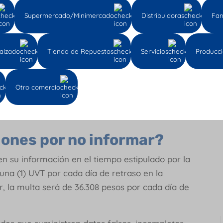
s del 15 de enero de 2022 tendrán plazo hasta el
Supermercado/Minimercado
Distribuidoras
Far
gistrar a sus beneficiarios finales.
alzado
Tienda de Repuestos
Servicios
Producc
15 de enero de 2022, deben inscribir a sus
después de obtener su RUT.
Otro comercio
 que se escribe este artículo, se presentó un
ara el Reporte del RUB, siendo el vencimiento
iones por no informar?
en su información en el tiempo estipulado por la
una (1) UVT por cada día de retraso en la
ir, la multa será de 36.308 pesos por cada día de