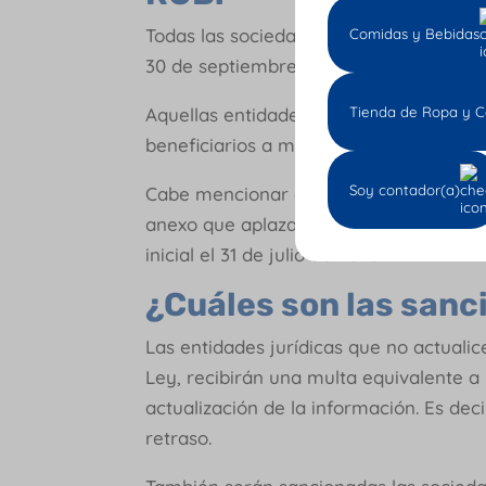
Todas las sociedades constituidas ante
Comidas y Bebidas
30 de septiembre del mismo año para re
Tienda de Ropa y C
Aquellas entidades formadas luego del 
beneficiarios a más tardar dos meses 
Soy contador(a)
Cabe mencionar que para el momento en
anexo que aplazaría los vencimientos p
inicial el 31 de julio de 2023.
¿Cuáles son las sanc
Las entidades jurídicas que no actualic
Ley, recibirán una multa equivalente a 
actualización de la información. Es dec
retraso.