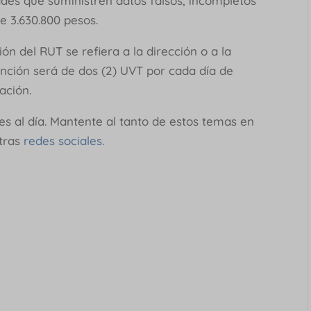
des que suministren datos falsos, incompletos
de 3.630.800 pesos.
ón del RUT se refiera a la dirección o a la
anción será de dos (2) UVT por cada día de
mación.
s al día. Mantente al tanto de estos temas en
stras
redes sociales
.