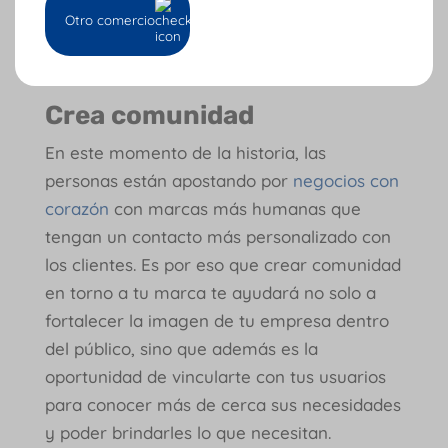
qué capacitarte, piensa cuáles son las áreas
Otro comercio
de tu empresa que están más desatendidas
y empieza por ahí.
Crea comunidad
En este momento de la historia, las
personas están apostando por
negocios con
corazón
con marcas más humanas que
tengan un contacto más personalizado con
los clientes. Es por eso que crear comunidad
en torno a tu marca te ayudará no solo a
fortalecer la imagen de tu empresa dentro
del público, sino que además es la
oportunidad de vincularte con tus usuarios
para conocer más de cerca sus necesidades
y poder brindarles lo que necesitan.