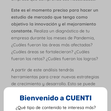
Este es el momento preciso para hacer un
estudio de mercado que tenga como
objetivo la innovación y el mejoramiento
constante.
Realiza un diagnóstico de tu
empresa durante los meses de Pandemia,
¿Cuáles fueron las áreas más afectadas?
¿Cuáles áreas se fortalecieron? ¿Cuáles
fueron los retos? ¿Cuáles fueron los logros?
A partir de este análisis tendrás
herramientas para crear nuevas estrategias
de crecimiento y desarrollo. Esto se puede
traducir en marketing o creación de nuevos
Bienvenido a CUENTI
productos o servicios, eso dependerá de los
resultados de tu diagnóstico.
¿Qué tipo de contenido te interesa más?