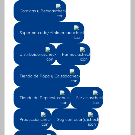
Capacítate
Comidas y Bebidas
En la actualidad, el secreto de los negocios
es su capacidad de adaptarse al ritmo
Supermercado/Minimercado
vertiginoso de los tiempos. Las épocas de
crisis requieren de renovación general, por
eso
la capacitación constante es una
Distribuidoras
Farmacia
herramienta ideal para mantener a tu
empresa dentro del flujo de la constante
demanda y oferta.
Tienda de Ropa y Calzado
Capacitar a tu equipo de trabajo en nuevas
competencias es un hit rotundo, una
Tienda de Repuestos
Servicios
inversión que te servirá para fortalecer los
procesos internos de modo que siempre
Producción
Soy contador(a)
tengan nuevas herramientas para mejorar
los procesos de la empresa. Si no sabes en