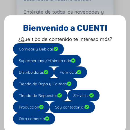
Entérate de todas las novedades y
artículos Pro sobre administración,
Bienvenido a CUENTI
ventas y contabilidad.
¿Qué tipo de contenido te interesa más?
Comidas y Bebidas
Supermercado/Minimercado
Distribuidoras
Farmacia
Tienda de Ropa y Calzado
Subscribe
Tienda de Repuestos
Servicios
Producción
Soy contador(a)
Árticulos Relacionados
Otro comercio