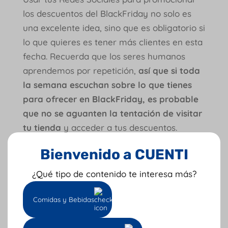
los descuentos del BlackFriday no solo es
una excelente idea, sino que es obligatorio si
lo que quieres es tener más clientes en esta
fecha. Recuerda que los seres humanos
aprendemos por repetición,
así que si toda
la semana escuchan sobre lo que tienes
para ofrecer en BlackFriday, es probable
que no se aguanten la tentación de visitar
tu tienda
y acceder a tus descuentos.
6. Productos destacados
Bienvenido a CUENTI
Elige uno o varios productos que quieras
¿Qué tipo de contenido te interesa más?
destacar para el BlackFriday
. Después de
tenerlos identificados es momento de
Comidas y Bebidas
decirle a tus clientes porqué necesitan ese
producto en sus vidas.