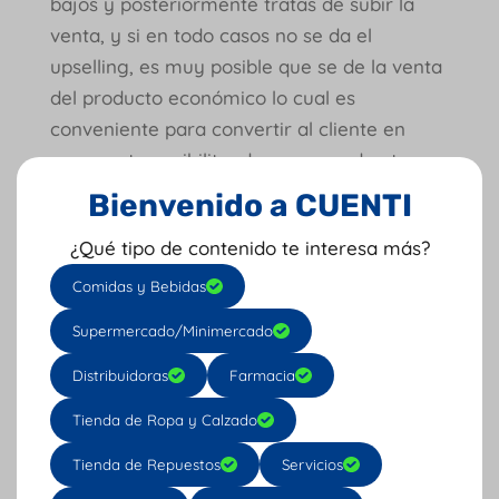
bajos y posteriormente tratas de subir la
venta, y si en todo casos no se da el
upselling, es muy posible que se de la venta
del producto económico lo cual es
conveniente para convertir al cliente en
recurrente posibilitando compras de otros
productos en algún momento.
Bienvenido a CUENTI
Cross selling interno y
¿Qué tipo de contenido te interesa más?
externo
Comidas y Bebidas
Procura crear muy buenas campañas de
Supermercado/Minimercado
Cross selling (ventas cruzadas) tanto en tu
local, como fuera de él. En tu local deja
Distribuidoras
Farmacia
piezas de información complementaria
Tienda de Ropa y Calzado
entre productos y enfatiza en estas al
momento de la asesoría. Tal vez el cliente
Tienda de Repuestos
Servicios
que viene por un producto termine