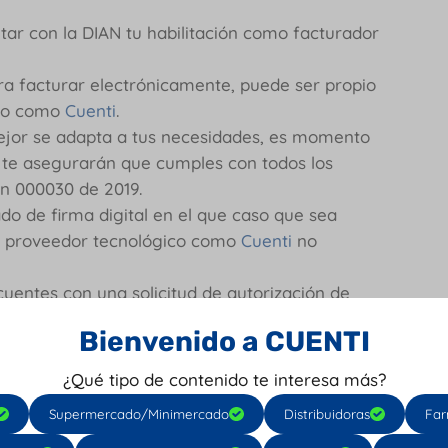
tar con la DIAN tu habilitación como facturador
a facturar electrónicamente, puede ser propio
ico como
Cuenti
.
ejor se adapta a tus necesidades, es momento
e te asegurarán que cumples con todos los
ón 000030 de 2019.
o de firma digital en el que caso que sea
un proveedor tecnológico como
Cuenti
no
uentes con una solicitud de autorización de
ón electrónica, pues cada factura electrónica
Bienvenido a CUENTI
 Rango Autorizado y Vigencia de autorización.
¿Qué tipo de contenido te interesa más?
itos que debes cumplir para empezar tu
Supermercado/Minimercado
Distribuidoras
Far
o. En caso de que optes por la solución gratuita