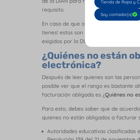
de la DIAN para facturación electrónic
Tienda de Ropa y C
requisito.
Soy contador(a)
En caso de que optes por un
operador
tienes! estos son los expertos en el tem
exigidos por la DIAN para la factura ele
¿Quiénes no están ob
electrónica?
Después de leer quienes son las person
posible ver que el rango es bastante al
facturación obligada es ¿
Quiénes no e
Para esto, debes saber que de acuerdo c
quienes no están obligados a facturar 
Autoridades educativas clasificadas 
Resolución 139 del 21 de noviembre d