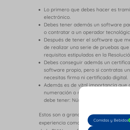
Lo primero que debes hacer es trami
electrónico.
Debes tener además un software par
o contratar a un operador tecnológ
Después de tener el software que m
de realizar una serie de pruebas qu
requisitos estipulados en la Resoluci
Debes conseguir además un certificad
software propio, pero si contratas 
necesitas firma ni certificado digital.
Además es de vital importancia que c
numeración o resolución de facturaci
debe tener: Número de autorización,
Estos son a grandes rasgos los requis
Comidas y Bebidas
experiencia como facturador electrónic