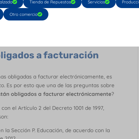
a, debes estar muy atento a no saltar ningún
alzado
Tienda de Repuestos
Servicios
Producc
Otro comercio
 tecnológico autorizado como
Cuenti
¡Ya lo
a y tienen bajo control todos los requisitos
ctrónica.
ligados a facturación
as obligadas a facturar electrónicamente, es
to. Es por esto que una de las preguntas sobre
stán obligados a facturar electrónicamente
?
on el Artículo 2 del Decreto 1001 de 1997,
son:
en la Sección P. Educación, de acuerdo con la
e 2012.