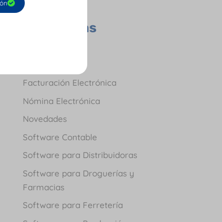
ión
Todas las
Categorías
Contador
Empresas
Facturación Electrónica
Nómina Electrónica
Novedades
Software Contable
Software para Distribuidoras
Software para Droguerías y
Farmacias
Software para Ferretería