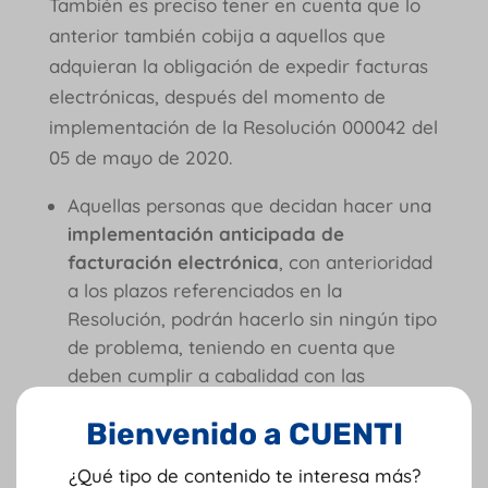
También es preciso tener en cuenta que lo
anterior también cobija a aquellos que
adquieran la obligación de expedir facturas
electrónicas, después del momento de
implementación de la Resolución 000042 del
05 de mayo de 2020.
Aquellas personas que decidan hacer una
implementación anticipada de
facturación electrónica
, con anterioridad
a los plazos referenciados en la
Resolución, podrán hacerlo sin ningún tipo
de problema, teniendo en cuenta que
deben cumplir a cabalidad con las
disposiciones estipuladas en los
artículos
Bienvenido a CUENTI
22 al 32 de la Resolución 000042 del 5 de
mayo de 2020
.
¿Qué tipo de contenido te interesa más?