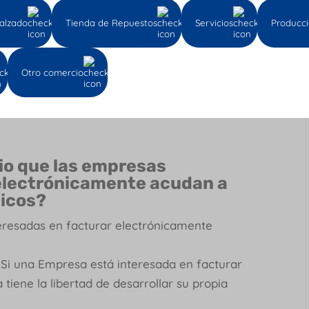
alzado
Tienda de Repuestos
Servicios
Producc
electrónicamente.
o 2242 de 2015 como mínimo lo siguiente:
Otro comercio
rio que las empresas
 electrónicamente acudan a
gicos?
teresadas en facturar electrónicamente
 Si una Empresa está interesada en facturar
tiene la libertad de desarrollar su propia