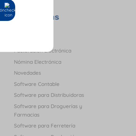
Todas las
ión
Categorías
Contador
Empresas
Facturación Electrónica
Nómina Electrónica
Novedades
Software Contable
Software para Distribuidoras
Software para Droguerías y
Farmacias
Software para Ferretería