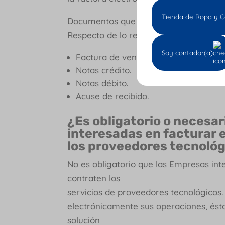
Tienda de Ropa y C
Documentos que pueden ser emitidos 
Respecto de lo regulado por el Decret
Soy contador(a)
Factura de venta.
Notas crédito.
Notas débito.
Acuse de recibido.
¿Es obligatorio o necesa
interesadas en facturar
los proveedores tecnoló
No es obligatorio que las Empresas in
contraten los
servicios de proveedores tecnológicos.
electrónicamente sus operaciones, ésta 
solución