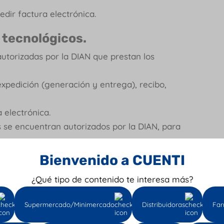
dir factura electrónica.
 tecnológicos
.
autorizadas por la DIAN que prestan los
expedición (generación y entrega), recibo,
 electrónica.
 se encuentran autorizados por la DIAN, para
Bienvenido a CUENTI
¿Qué tipo de contenido te interesa más?
 que en ocasión a la compra de un bien y/o
Supermercado/Minimercado
Distribuidoras
Far
 facturar.