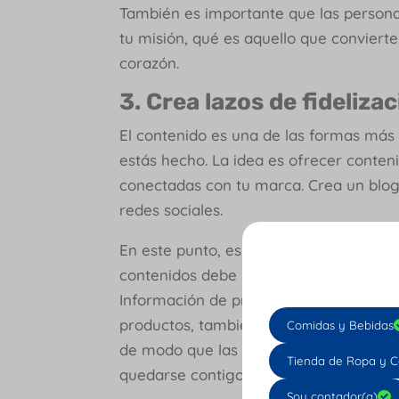
También es importante que las personas
tu misión, qué es aquello que conviert
corazón.
3. Crea lazos de fideliza
El contenido es una de las formas más
estás hecho. La idea es ofrecer conten
conectadas con tu marca. Crea un blog
redes sociales.
En este punto, es vital que combines el
contenidos debe reflejar el alma de t
Información de productos y servicios, 
productos, también es ideal ofrecer ot
Comidas y Bebidas
de modo que las personas sepan que er
Tienda de Ropa y C
quedarse contigo.
Soy contador(a)