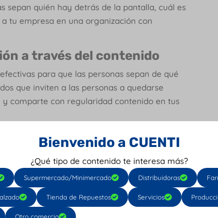
 sepan quién hay detrás de la pantalla, cuál es
e a tu empresa en una organización con
ción a través del contenido
 efectivas para que las personas sepan de qué
idos que inviten a las personas a quedarse
 y comparte con regularidad contenido en tus
 punto anterior, es decir, que cada uno de tus
Bienvenido a CUENTI
u empresa. ¿Qué tipo de contenidos puedo crear?
¿Qué tipo de contenido te interesa más?
información adicional sobre cómo usar tus
ros contenidos asociados a tu nicho comercial,
Supermercado/Minimercado
Distribuidoras
Far
es un experto en la materia y quieran
alzado
Tienda de Repuestos
Servicios
Producc
Otro comercio