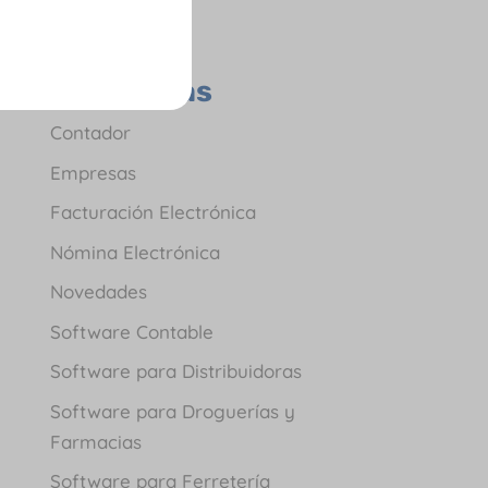
Todas las
Categorías
Contador
Empresas
Facturación Electrónica
Nómina Electrónica
Novedades
Software Contable
Software para Distribuidoras
Software para Droguerías y
Farmacias
Software para Ferretería