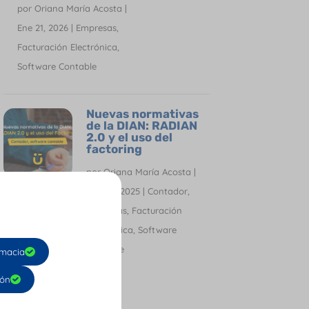
por
Oriana María Acosta
|
Ene 21, 2026
|
Empresas
,
Facturación Electrónica
,
Software Contable
Nuevas normativas
de la DIAN: RADIAN
2.0 y el uso del
factoring
por
Oriana María Acosta
|
Nov 24, 2025
|
Contador
,
Empresas
,
Facturación
Electrónica
,
Software
Contable
macia
ión