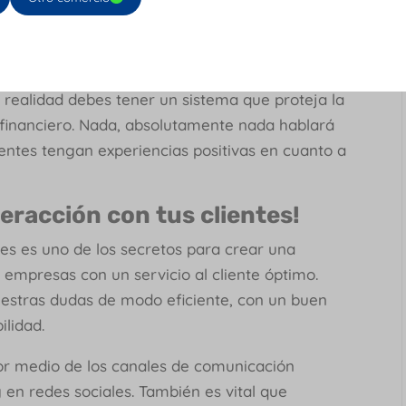
do!
entirnos seguros, lo mismo pasa con las
 de
crear tu tienda virtual
, no solo es vital contar
n realidad debes tener un sistema que proteja la
 financiero. Nada, absolutamente nada hablará
ientes tengan experiencias positivas en cuanto a
teracción con tus clientes!
es es uno de los secretos para crear una
mpresas con un servicio al cliente óptimo.
stras dudas de modo eficiente, con un buen
ilidad.
or medio de los canales de comunicación
y en redes sociales. También es vital que