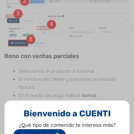
Bono con ventas parciales
Seleccionas el producto a facturar.
El nombre del cliente y presionas en realizar
factura.
En el medio de pago indicas
bonos
.
E
l total a pagar
.
Seleccionas el
medio de impresión
.
Bienvenido a CUENTI
Confirmas
y en la factura o tirilla verás los datos
¿Qué tipo de contenido te interesa más?
del cliente