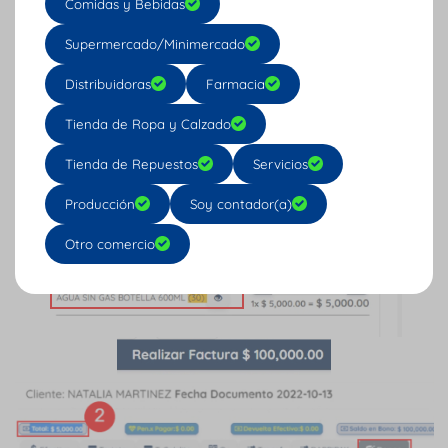
Comidas y Bebidas
Supermercado/Minimercado
Distribuidoras
Farmacia
Tienda de Ropa y Calzado
Tienda de Repuestos
Servicios
Producción
Soy contador(a)
Otro comercio