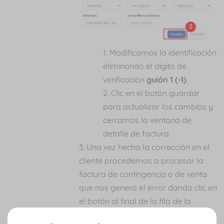
Modificamos la identificación
eliminando el dígito de
verificación
guión 1 (-1)
.
Clic en el botón guardar
para actualizar los cambios y
cerramos la ventana de
detalle de factura.
Una vez hecha la corrección en el
cliente procedemos a procesar la
factura de contingencia o de venta
que nos genero el error dando clic en
el botón al final de la fila de la