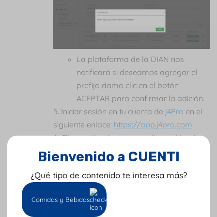
La plataforma de la DIAN nos
notificará si deseamos agregar el
prefijo damo clic en el botón
ACEPTAR para confirmar la adición.
Iniciar sesión en tu cuenta de
j4Pro
en el
siguiente enlace:
https://app.j4pro.com
Clic en el botón
pasos
y clic en el botón
antiguo link de pasos de
factura
Bienvenido a CUENTI
electrónica
.
¿Qué tipo de contenido te interesa más?
Comidas y Bebidas