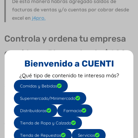
De esta manera habrás agregado saldos de
facturas de ventas y/o cuentas por cobrar desde
excel en
j4pro.
Controla y ordena tu empresa
con j4pro ¡Planes desde $600
Bienvenido a CUENTI
pesos diarios!
¿Qué tipo de contenido te interesa más?
Software contable y de facturación
que te da facilidad
Comidas y Bebidas
de administrar tu negocio desde cualquier dispositivo
Supermercado/Minimercado
móvil y lugar del mundo.
Distribuidoras
Farmacia
Tenemos soluciones administrativas en
facturación y
contabilidad
que permite a las micro, pequeñas y
Tienda de Ropa y Calzado
medianas empresas disfrutar todas las ventajas que
Tienda de Repuestos
Servicios