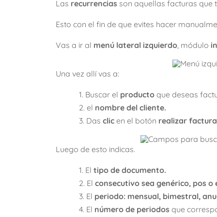
Las
recurrencias
son aquellas facturas que 
Esto con el fin de que evites hacer manualmen
Vas a ir al
menú lateral izquierdo
, módulo
i
Una vez allí vas a:
Buscar el
producto
que deseas factu
el
nombre del cliente.
Das
clic
en el botón
realizar factura
Luego de esto indicas.
El
tipo de documento.
El
consecutivo sea genérico, pos o 
El
periodo: mensual, bimestral, anua
El
número de periodos
que corresp