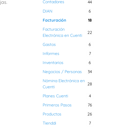
jas.
Contadores
44
DIAN
6
Facturación
18
Facturación
22
Electrónica en Cuenti
Gastos
6
Informes
7
Inventarios
6
Negocios / Personas
34
Nómina Electrónica en
28
Cuenti
Planes Cuenti
4
Primeros Pasos
76
Productos
26
Tienddi
7