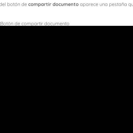
o del botón de
compartir documento
aparece una pestaña q