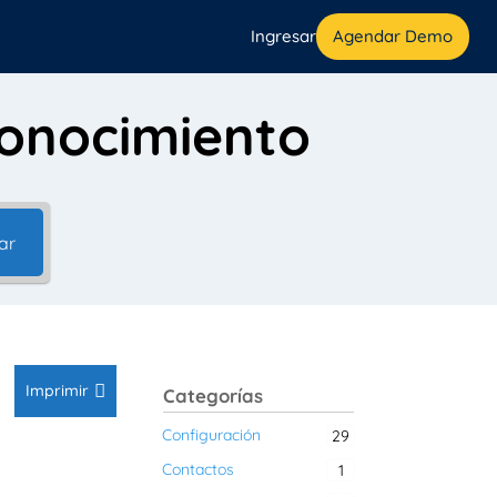
Ingresar
Agendar Demo
conocimiento
ar
Imprimir
Categorías
Configuración
29
Contactos
1