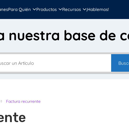
anes
Para Quién
Productos
Recursos
¡Hablemos!
a nuestra base de 
Busc
Factura recurrente
ente