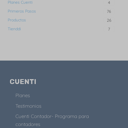
Planes Cuenti
4
Primeros Pasos
76
Productos
26
Tienddi
7
CUENTI
Planes
Testimonios
Cuenti Contador- Programa para
contadores