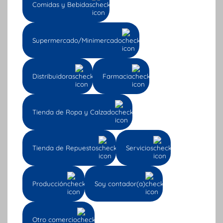
Comidas y Bebidas
Cédula de ciudadanía.
Correo electrónico
.
Finalizas dando
clic
en el
botón continuar.
Supermercado/Minimercado
Distribuidoras
Farmacia
Tienda de Ropa y Calzado
Tienda de Repuestos
Servicios
Producción
Soy contador(a)
Otro comercio