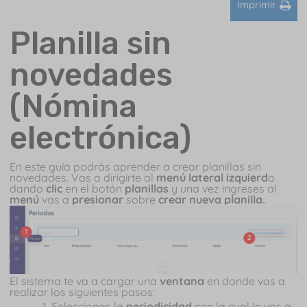
Imprimir
Planilla sin
novedades
(Nómina
electrónica)
En este guía podrás aprender a crear planillas sin
novedades.
Vas a dirigirte al
menú lateral izquierd
o
dando
clic
en el botón
planillas
y una vez ingreses al
menú
vas a
presionar
sobre
crear nueva planilla.
El sistema te va a cargar una
ventana
en donde vas a
realizar los siguientes pasos:
Seleccionas la
periodicidad
con la cual le vas a