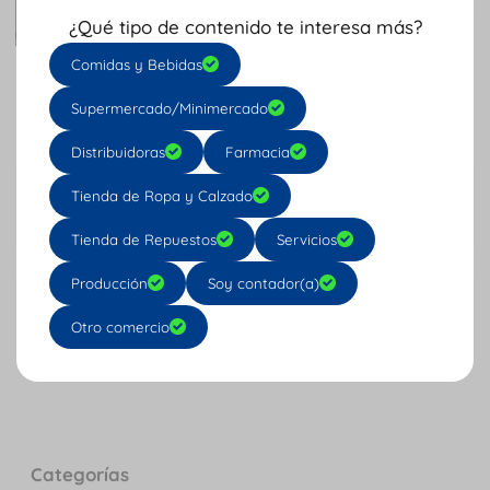
¿Qué tipo de contenido te interesa más?
Comidas y Bebidas
Tu opinión nos importa: califica AQUÍ
Supermercado/Minimercado
Distribuidoras
Farmacia
Anterior
Tienda de Ropa y Calzado
Paso a paso para iniciar nómina electrónica
Tienda de Repuestos
Servicios
Producción
Soy contador(a)
Siguiente
Planillas con novedades
Otro comercio
Categorías